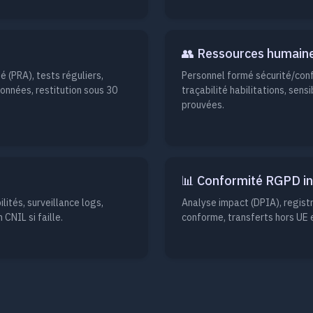
👥 Ressources humaine
é (PRA), tests réguliers,
Personnel formé sécurité/conf
onnées, restitution sous 30
traçabilité habilitations, sen
prouvées.
📊 Conformité RGPD i
ilités, surveillance logs,
Analyse impact (DPIA), regist
 CNIL si faille.
conforme, transferts hors UE e