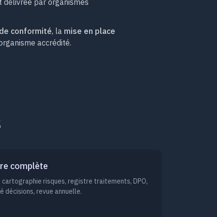
st délivrée par organismes
 de conformité
, la
mise en place
organisme accrédité.
S
ire complète
, cartographie risques, registre traitements, DPO,
é décisions, revue annuelle.