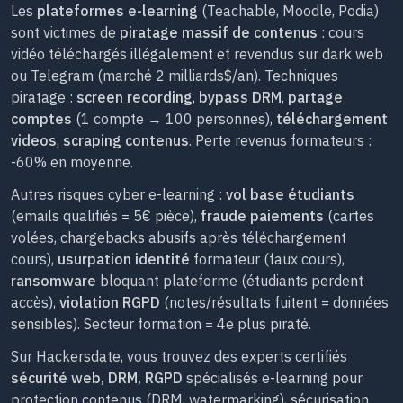
Les
plateformes e-learning
(Teachable, Moodle, Podia)
sont victimes de
piratage massif de contenus
: cours
vidéo téléchargés illégalement et revendus sur dark web
ou Telegram (marché 2 milliards$/an). Techniques
piratage :
screen recording
,
bypass DRM
,
partage
comptes
(1 compte → 100 personnes),
téléchargement
videos
,
scraping contenus
. Perte revenus formateurs :
-60% en moyenne.
Autres risques cyber e-learning :
vol base étudiants
(emails qualifiés = 5€ pièce),
fraude paiements
(cartes
volées, chargebacks abusifs après téléchargement
cours),
usurpation identité
formateur (faux cours),
ransomware
bloquant plateforme (étudiants perdent
accès),
violation RGPD
(notes/résultats fuitent = données
sensibles). Secteur formation = 4e plus piraté.
Sur Hackersdate, vous trouvez des experts certifiés
sécurité web, DRM, RGPD
spécialisés e-learning pour
protection contenus (DRM, watermarking), sécurisation