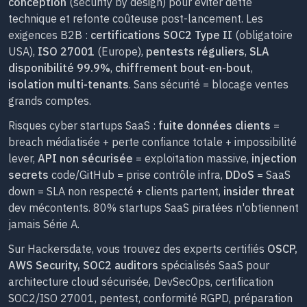
conception
(security by design) pour éviter dette
technique et refonte coûteuse post-lancement. Les
exigences B2B :
certifications SOC2 Type II
(obligatoire
USA),
ISO 27001
(Europe),
pentests réguliers
,
SLA
disponibilité 99.9%
,
chiffrement bout-en-bout
,
isolation multi-tenants
. Sans sécurité = blocage ventes
grands comptes.
Risques cyber startups SaaS :
fuite données clients
=
breach médiatisée + perte confiance totale + impossibilité
lever,
API non sécurisée
= exploitation massive,
injection
secrets
code/GitHub = prise contrôle infra,
DDoS
= SaaS
down = SLA non respecté + clients partent,
insider threat
dev mécontents. 80% startups SaaS piratées n'obtiennent
jamais Série A.
Sur Hackersdate, vous trouvez des experts certifiés
OSCP,
AWS Security, SOC2 auditors
spécialisés SaaS pour
architecture cloud sécurisée, DevSecOps, certification
SOC2/ISO 27001, pentest, conformité RGPD, préparation